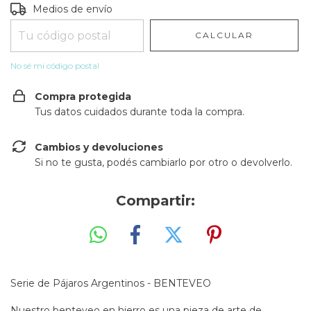
Entregas para el CP:
CAMBIAR CP
Medios de envío
CALCULAR
No sé mi código postal
Compra protegida
Tus datos cuidados durante toda la compra.
Cambios y devoluciones
Si no te gusta, podés cambiarlo por otro o devolverlo.
Compartir:
Serie de Pájaros Argentinos - BENTEVEO
Nuestro benteveo en hierro es una pieza de arte de